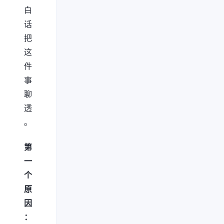
白
话
把
这
件
事
聊
透
。
第
一
个
原
因
：