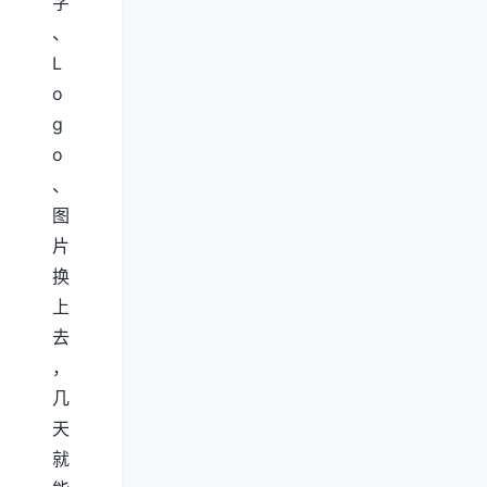
字
、
L
o
g
o
、
图
片
换
上
去
，
几
天
就