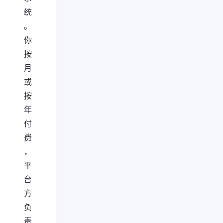
统
。
你
按
月
或
按
年
付
费
，
平
台
方
负
责