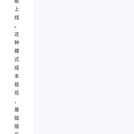
能
上
线
。
这
种
模
式
成
本
极
低
，
基
础
版