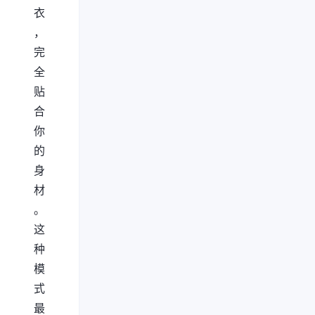
衣
，
完
全
贴
合
你
的
身
材
。
这
种
模
式
最