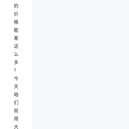
的
价
格
能
差
这
么
多
？
今
天
咱
们
就
用
大