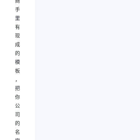
商
手
里
有
现
成
的
模
板
，
把
你
公
司
的
名