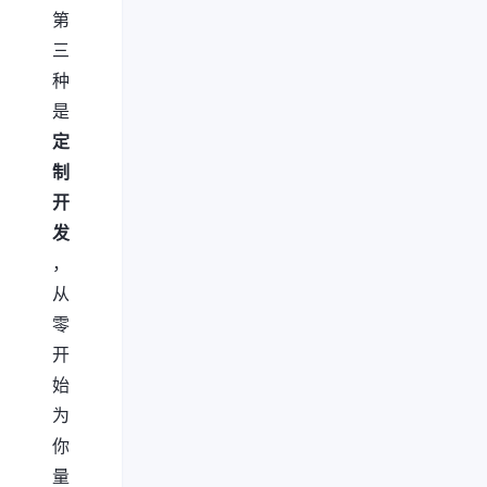
第
三
种
是
定
制
开
发
，
从
零
开
始
为
你
量