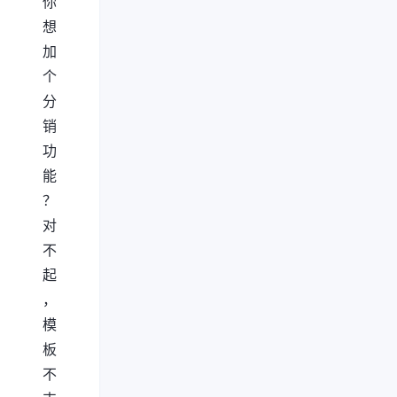
你
想
加
个
分
销
功
能
？
对
不
起
，
模
板
不