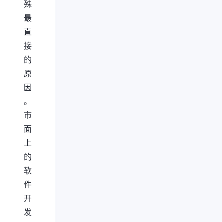
殊
最
直
接
的
原
因
。
市
面
上
的
软
件
开
发