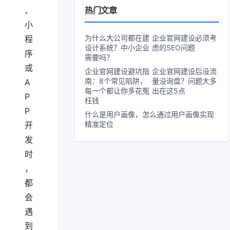
热门文章
、
小
为什么大公司都在建
企业官网建设必须考
程
设计系统？中小企业
虑的SEO问题
序
需要吗？
或
企业官网建设避坑指
企业官网建设后没流
南：8个常见陷阱，
量没询盘？问题大多
A
每一个都让你多花冤
出在这5点
P
枉钱
P
什么是用户画像，怎么通过用户画像实现
精准定位
开
发
时
，
都
会
遇
到