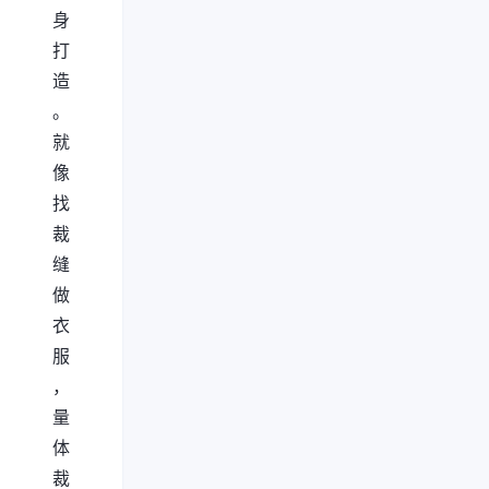
身
打
造
。
就
像
找
裁
缝
做
衣
服
，
量
体
裁