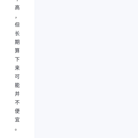
高
，
但
长
期
算
下
来
可
能
并
不
便
宜
。