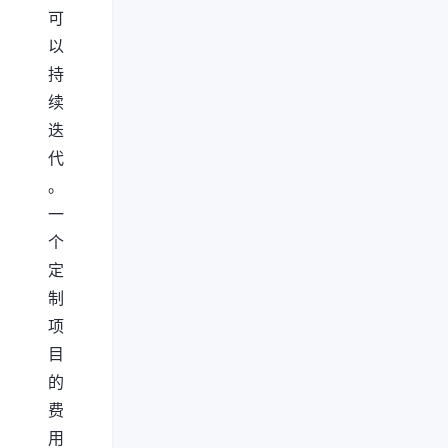
可
以
持
续
迭
代
。
一
个
定
制
项
目
的
费
用