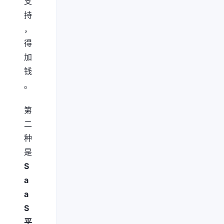
支
持
，
得
加
钱
。
第
二
种
是
S
a
a
S
平