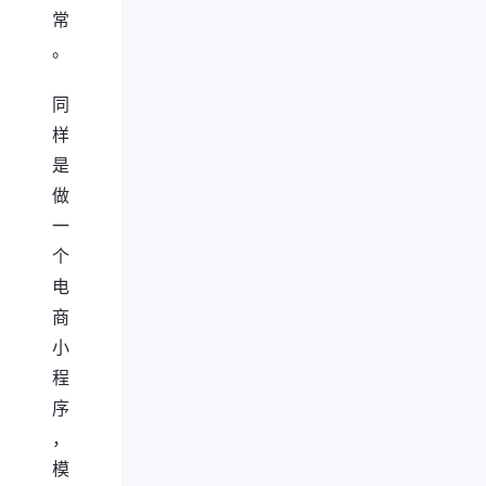
常
。
同
样
是
做
一
个
电
商
小
程
序
，
模