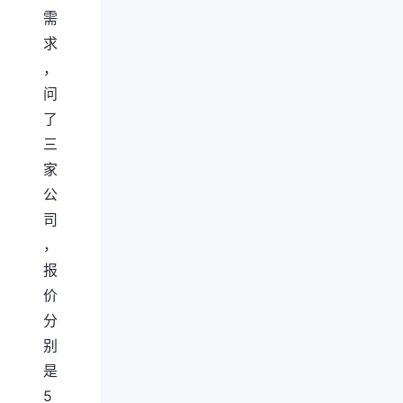
需
求
，
问
了
三
家
公
司
，
报
价
分
别
是
5