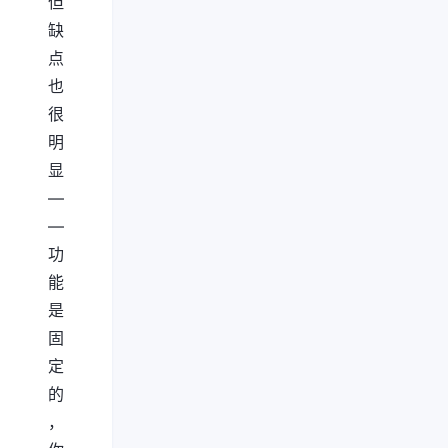
但
缺
点
也
很
明
显
—
—
功
能
是
固
定
的
，