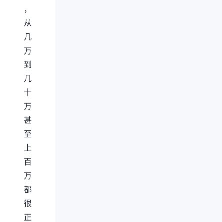
，
从
几
万
到
几
十
万
甚
至
上
百
万
都
很
正