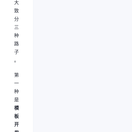
大
致
分
三
种
路
子
。
第
一
种
是
模
板
开