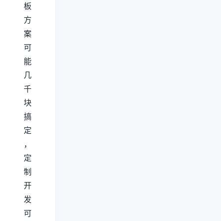
板
方
案
可
能
几
千
块
搞
定
，
定
制
开
发
可