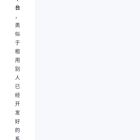
台
，
类
似
于
租
用
别
人
已
经
开
发
好
的
系