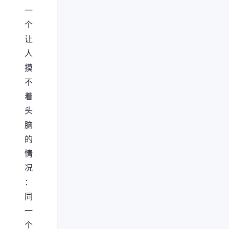
一
个
让
人
摸
不
着
头
脑
的
情
况
：
同
一
个