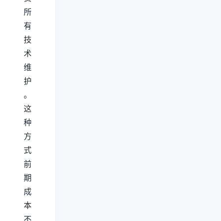
所
有
技
术
维
护
。
这
种
方
式
前
期
成
本
不