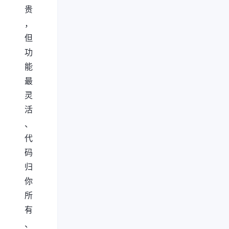
贵
，
但
功
能
最
灵
活
、
代
码
归
你
所
有
、