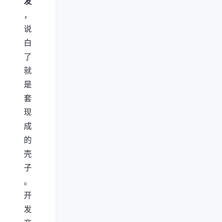
发
，
说
白
了
就
是
套
现
成
的
壳
子
。
开
发