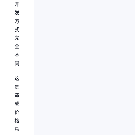
开
发
方
式
完
全
不
同
这
是
造
成
价
格
悬