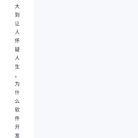
大
到
让
人
怀
疑
人
生
。
为
什
么
软
件
开
发