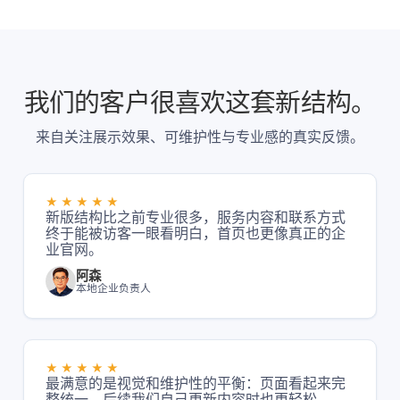
没问题。我们具备丰富的系统集成经验，支持通过RESTful
协议(NDA)》，绝不复用您的核心业务逻辑为同行业竞品开
API、Websocket等方式对接主流ERP（如金蝶、用友）、
发系统。
CRM系统，以及微信/支付宝支付、人脸识别设备、IoT智
能硬件等。只要对方提供标准的接口文档，我们即可完成
数据打通，实现业务闭环。
我们的客户很喜欢这套新结构。
来自关注展示效果、可维护性与专业感的真实反馈。
★★★★★
新版结构比之前专业很多，服务内容和联系方式
终于能被访客一眼看明白，首页也更像真正的企
业官网。
阿森
本地企业负责人
★★★★★
最满意的是视觉和维护性的平衡：页面看起来完
整统一，后续我们自己更新内容时也更轻松。