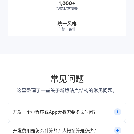
1,000+
视觉状态覆盖
统一风格
主题一致性
常见问题
这里整理了一些关于新版站点结构的常见问题。
开发一个小程序或App大概需要多长时间？
开发周期取决于产品的复杂程度。一般基础展示型小程序
开发费用是怎么计算的？大概预算是多少？