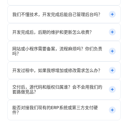
需2-3周；带有支付、会员等业务逻辑的标准版需4-6周；
复杂的原生App或多端同步项目通常需要8-12周。我们在
费用主要根据“功能需求+设计要求+开发端数量”综合评
我们不懂技术，开发完成后能自己管理后台吗？
需求调研后会提供包含里程碑的详细甘特图，确保进度透
估。模板类小程序几千元即可起步；定制开发的小程序或
明可控。
Web网站通常在2万-8万之间；复杂App开发一般在10
完全可以。我们会为您交付可视化的后台管理系统，界面
开发完成后，后期的维护和更新怎么收费？
万-30万不等。我们支持一次性付费或按里程碑分期付款，
操作如同使用Word般简单，无需编写任何代码即可管理文
无隐形消费。
章、商品、订单和用户。同时，项目交付时我们会提供详
网站或小程序需要备案，流程麻烦吗？你们负责
交付后的前3个月为免费维保期，期间出现的Bug及小范围
细的操作手册，并安排线上培训会议，确保您的团队熟练
吗？
调整我们免费处理。3个月后，您可以选择按年签订维保协
上手。
议（通常为项目总造价的10%-15%/年），包含服务器日常
我们全程协助您完成备案。ICP备案（网站）和微信小程序
开发过程中，如果我想增加或修改需求怎么办？
巡检、安全防护及每月固定工时的新功能迭代。当然，您
备案是强制要求，通常需要准备营业执照、法人身份证等
也可以按次按需购买技术支持。
基础资料。我们会帮您整理资料清单并提交初审，接入正
交付后，源代码和版权归属谁？会不会用我们的
我们采用敏捷开发模式，欢迎合理的需求变更。对于小幅
规云服务商（如阿里云/腾讯云），一般7-20个工作日即可
套路做竞品？
度的UI或文案调整，我们免费配合；对于新增功能模块，
完成下发，不耽误您的上线计划。
我们会评估所需工时并出具《需求变更确认单》，在您签
能否对接我们现有的ERP系统或第三方支付硬
代码与版权归您所有。尾款结清后，我们会将完整的前后
字确认并补齐差价后纳入开发排期。一切调整都在阳光下
件？
端源代码、数据库设计文档及原型图打包交付，并协助部
进行，绝不私自缩减功能。
署到您自己的服务器或云账号下。我们签署严格的《保密