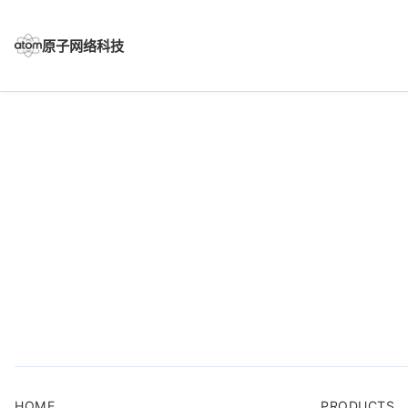
Skip
to
content
原子网络科技
HOME
PRODUCTS